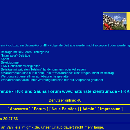
t ein FKK bzw. ein Sauna-Forum!!! • Folgende Beiträge werden nicht akzeptiert oder werden g
Beiträge mit sexuellen Hintergrund.
"Intimrasur"-Beiträge
Spam
Beleidigungen
FKK-Definitionsstreitigkeiten
Beiträge mit privaten Telefon/Handynummern oder Adressen.
eMailadressen sind nur in dem Feld "Emailadresse" einzutragen, nicht im Beitrag.
Werbung ist generell nur auf Absprache gestattet.
Webadressen fallen unter Werbung und sind nur auf Absprache gestattet.
er.de • FKK und Sauna Forum
www.naturistenzentrum.de • FKK
Benutzer online: 40
[
Antworten
] [
Forum
] [
Neue Beiträge
] [
Admin
] [
Impressum
]
 20:47:36
 an Vanilleis @ gmx.de, unser Urlaub dauert nicht mehr lange.