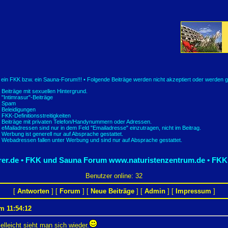
t ein FKK bzw. ein Sauna-Forum!!! • Folgende Beiträge werden nicht akzeptiert oder werden g
Beiträge mit sexuellen Hintergrund.
"Intimrasur"-Beiträge
Spam
Beleidigungen
FKK-Definitionsstreitigkeiten
Beiträge mit privaten Telefon/Handynummern oder Adressen.
eMailadressen sind nur in dem Feld "Emailadresse" einzutragen, nicht im Beitrag.
Werbung ist generell nur auf Absprache gestattet.
Webadressen fallen unter Werbung und sind nur auf Absprache gestattet.
er.de • FKK und Sauna Forum
www.naturistenzentrum.de • FKK
Benutzer online: 32
[
Antworten
] [
Forum
] [
Neue Beiträge
] [
Admin
] [
Impressum
]
m 11:54:12
leicht sieht man sich wieder.