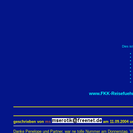
Dies is
www.FKK-Reisefuehr
geschrieben von
ms
am 11.09.2004 u
Danke Penelope und Partner, war ne tolle Nummer am Donnerstag. Viel