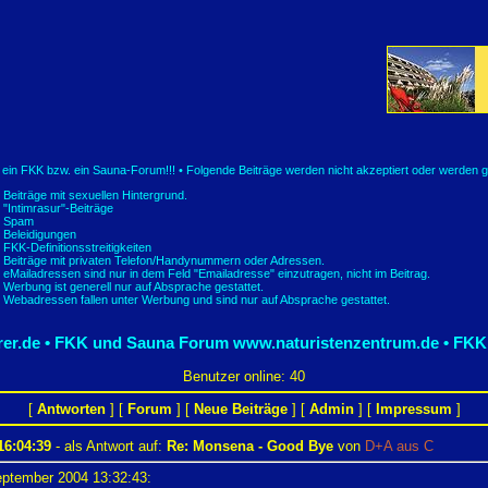
t ein FKK bzw. ein Sauna-Forum!!! • Folgende Beiträge werden nicht akzeptiert oder werden g
Beiträge mit sexuellen Hintergrund.
"Intimrasur"-Beiträge
Spam
Beleidigungen
FKK-Definitionsstreitigkeiten
Beiträge mit privaten Telefon/Handynummern oder Adressen.
eMailadressen sind nur in dem Feld "Emailadresse" einzutragen, nicht im Beitrag.
Werbung ist generell nur auf Absprache gestattet.
Webadressen fallen unter Werbung und sind nur auf Absprache gestattet.
er.de • FKK und Sauna Forum
www.naturistenzentrum.de • FKK
Benutzer online: 40
[
Antworten
] [
Forum
] [
Neue Beiträge
] [
Admin
] [
Impressum
]
6:04:39
- als Antwort auf:
Re: Monsena - Good Bye
von
D+A aus C
ptember 2004 13:32:43: