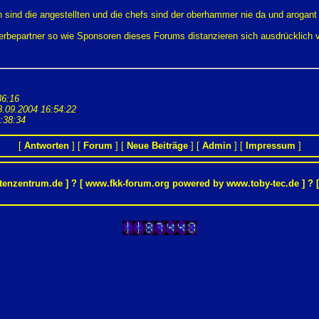
 sind die angestellten und die chefs sind der oberhammer nie da und arogant 
Werbepartner so wie Sponsoren dieses Forums distanzieren sich ausdrücklich
36:16
8.09.2004 16:54:22
:38:34
[
Antworten
] [
Forum
] [
Neue Beiträge
] [
Admin
] [
Impressum
]
tenzentrum.de
] ? [ www.fkk-forum.org powered by
www.toby-tec.de
] ? 