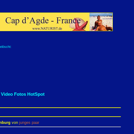
elöscht:
 Video Fotos HotSpot
enburg
von
junges paar