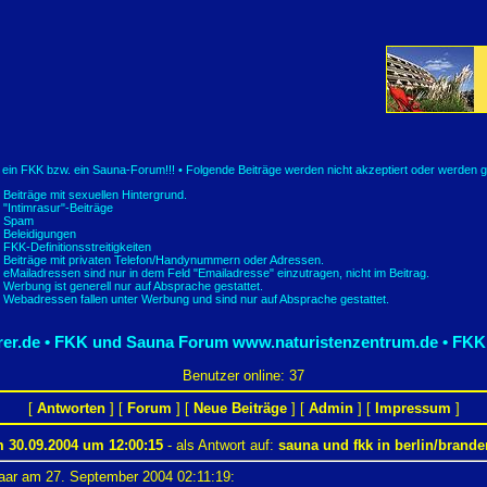
t ein FKK bzw. ein Sauna-Forum!!! • Folgende Beiträge werden nicht akzeptiert oder werden g
Beiträge mit sexuellen Hintergrund.
"Intimrasur"-Beiträge
Spam
Beleidigungen
FKK-Definitionsstreitigkeiten
Beiträge mit privaten Telefon/Handynummern oder Adressen.
eMailadressen sind nur in dem Feld "Emailadresse" einzutragen, nicht im Beitrag.
Werbung ist generell nur auf Absprache gestattet.
Webadressen fallen unter Werbung und sind nur auf Absprache gestattet.
er.de • FKK und Sauna Forum
www.naturistenzentrum.de • FKK
Benutzer online: 37
[
Antworten
] [
Forum
] [
Neue Beiträge
] [
Admin
] [
Impressum
]
 30.09.2004 um 12:00:15
- als Antwort auf:
sauna und fkk in berlin/brand
aar am 27. September 2004 02:11:19: