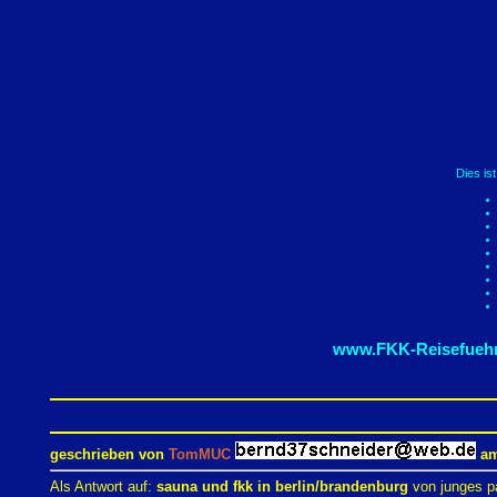
Dies is
www.FKK-Reisefuehr
geschrieben von
TomMUC
am
Als Antwort auf:
sauna und fkk in berlin/brandenburg
von junges p