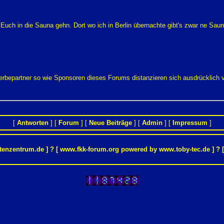
uch in die Sauna gehn. Dort wo ich in Berlin übernachte gibt's zwar ne Sauna, 
Werbepartner so wie Sponsoren dieses Forums distanzieren sich ausdrücklich
[
Antworten
] [
Forum
] [
Neue Beiträge
] [
Admin
] [
Impressum
]
tenzentrum.de
] ? [ www.fkk-forum.org powered by
www.toby-tec.de
] ? 