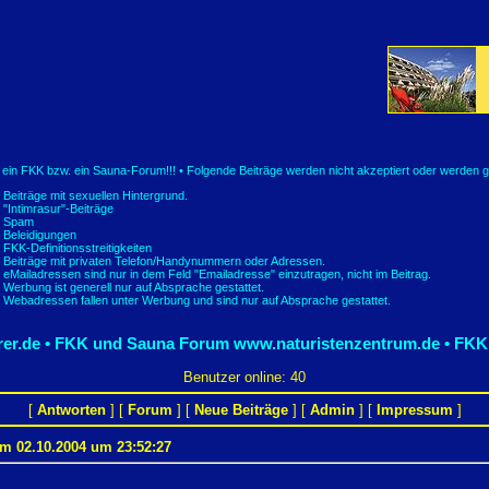
t ein FKK bzw. ein Sauna-Forum!!! • Folgende Beiträge werden nicht akzeptiert oder werden g
Beiträge mit sexuellen Hintergrund.
"Intimrasur"-Beiträge
Spam
Beleidigungen
FKK-Definitionsstreitigkeiten
Beiträge mit privaten Telefon/Handynummern oder Adressen.
eMailadressen sind nur in dem Feld "Emailadresse" einzutragen, nicht im Beitrag.
Werbung ist generell nur auf Absprache gestattet.
Webadressen fallen unter Werbung und sind nur auf Absprache gestattet.
er.de • FKK und Sauna Forum
www.naturistenzentrum.de • FKK
Benutzer online: 40
[
Antworten
] [
Forum
] [
Neue Beiträge
] [
Admin
] [
Impressum
]
m 02.10.2004 um 23:52:27