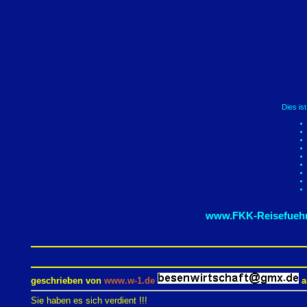
Dies is
www.FKK-Reisefuehr
geschrieben von
www.w-1.de
a
Sie haben es sich verdient !!!