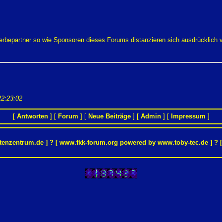
Werbepartner so wie Sponsoren dieses Forums distanzieren sich ausdrücklich
22:23:02
[
Antworten
] [
Forum
] [
Neue Beiträge
] [
Admin
] [
Impressum
]
tenzentrum.de
] ? [ www.fkk-forum.org powered by
www.toby-tec.de
] ? 