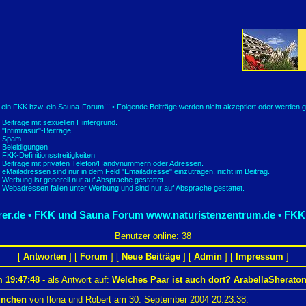
t ein FKK bzw. ein Sauna-Forum!!! • Folgende Beiträge werden nicht akzeptiert oder werden g
Beiträge mit sexuellen Hintergrund.
"Intimrasur"-Beiträge
Spam
Beleidigungen
FKK-Definitionsstreitigkeiten
Beiträge mit privaten Telefon/Handynummern oder Adressen.
eMailadressen sind nur in dem Feld "Emailadresse" einzutragen, nicht im Beitrag.
Werbung ist generell nur auf Absprache gestattet.
Webadressen fallen unter Werbung und sind nur auf Absprache gestattet.
er.de • FKK und Sauna Forum
www.naturistenzentrum.de • FKK
Benutzer online: 38
[
Antworten
] [
Forum
] [
Neue Beiträge
] [
Admin
] [
Impressum
]
 19:47:48
- als Antwort auf:
Welches Paar ist auch dort? ArabellaSherat
ünchen
von Ilona und Robert am 30. September 2004 20:23:38: