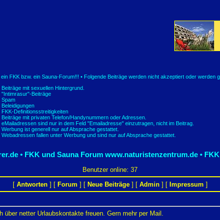
t ein FKK bzw. ein Sauna-Forum!!! • Folgende Beiträge werden nicht akzeptiert oder werden g
Beiträge mit sexuellen Hintergrund.
"Intimrasur"-Beiträge
Spam
Beleidigungen
FKK-Definitionsstreitigkeiten
Beiträge mit privaten Telefon/Handynummern oder Adressen.
eMailadressen sind nur in dem Feld "Emailadresse" einzutragen, nicht im Beitrag.
Werbung ist generell nur auf Absprache gestattet.
Webadressen fallen unter Werbung und sind nur auf Absprache gestattet.
er.de • FKK und Sauna Forum
www.naturistenzentrum.de • FKK
Benutzer online: 37
[
Antworten
] [
Forum
] [
Neue Beiträge
] [
Admin
] [
Impressum
]
ch über netter Urlaubskontakte freuen. Gern mehr per Mail.