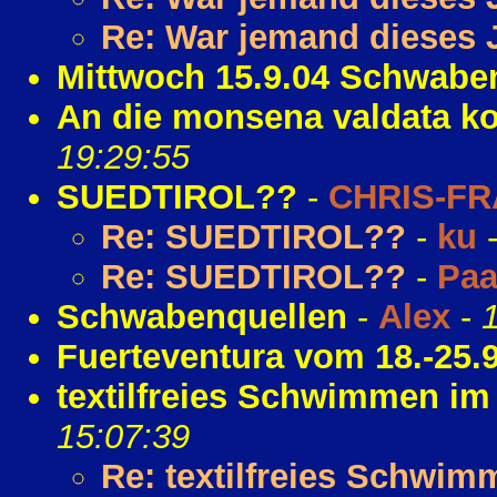
Re: War jemand dieses J
Mittwoch 15.9.04 Schwabe
An die monsena valdata ko
19:29:55
SUEDTIROL??
-
CHRIS-FR
Re: SUEDTIROL??
-
ku
Re: SUEDTIROL??
-
Paa
Schwabenquellen
-
Alex
-
Fuerteventura vom 18.-25.
textilfreies Schwimmen im
15:07:39
Re: textilfreies Schwim