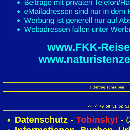
Beiträge mit privaten Telefon/
eMailadressen sind nur in dem F
Werbung ist generell nur auf Ab
Webadressen fallen unter Werbu
www.FKK-Reisef
www.naturistenze
[
Beitrag schreiben
] [
<<
<
49
50
51
52
53
Datenschutz
-
Tobinsky!
-