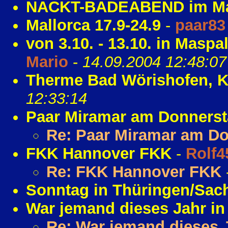
NACKT-BADEABEND im Ma
Mallorca 17.9-24.9
-
paar83
von 3.10. - 13.10. in Ma
Mario
-
14.09.2004 12:48:07
Therme Bad Wörishofen, K
12:33:14
Paar Miramar am Donners
Re: Paar Miramar am D
FKK Hannover FKK
-
Rolf4
Re: FKK Hannover FKK
Sonntag in Thüringen/Sac
War jemand dieses Jahr in 
Re: War jemand dieses J