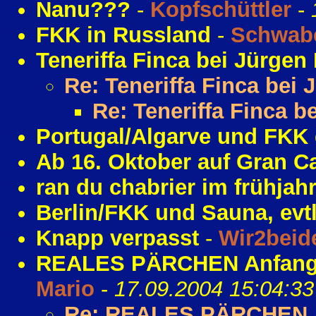
Nanu???
-
Kopfschüttler
-
FKK in Russland
-
Schwabe
Teneriffa Finca bei Jürgen 
Re: Teneriffa Finca bei 
Re: Teneriffa Finca b
Portugal/Algarve und FKK 
Ab 16. Oktober auf Gran C
ran du chabrier im frühjah
Berlin/FKK und Sauna, evtl. 
Knapp verpasst
-
Wir2beid
REALES PÄRCHEN Anfang 
Mario
-
17.09.2004 15:04:33
Re: REALES PÄRCHEN A