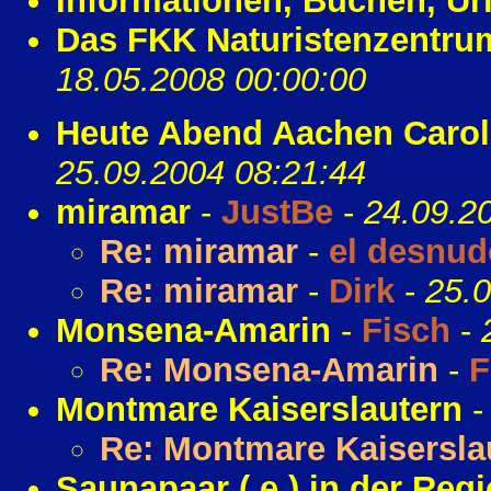
Informationen, Buchen, Url
Das FKK Naturistenzentru
18.05.2008 00:00:00
Heute Abend Aachen Caro
25.09.2004 08:21:44
miramar
-
JustBe
-
24.09.2
Re: miramar
-
el desnud
Re: miramar
-
Dirk
-
25.0
Monsena-Amarin
-
Fisch
-
Re: Monsena-Amarin
-
F
Montmare Kaiserslautern
Re: Montmare Kaisersla
Saunapaar ( e ) in der Reg