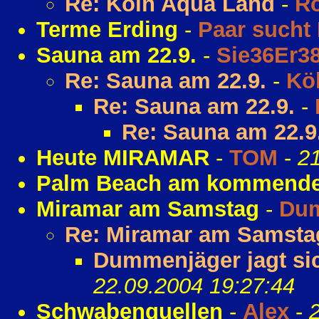
Re: Köln Aqua Land
-
R
Terme Erding
-
Paar sucht
Sauna am 22.9.
-
Sie36Er3
Re: Sauna am 22.9.
-
Kö
Re: Sauna am 22.9.
-
Re: Sauna am 22.9
Heute MIRAMAR
-
TOM
-
21
Palm Beach am kommenden
Miramar am Samstag
-
Du
Re: Miramar am Samsta
Dummenjäger jagt sic
22.09.2004 19:27:44
Schwabenquellen
-
Alex
-