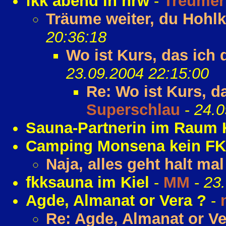
fkk abend in nrw
-
Treumer
Träume weiter, du Hohl
20:36:18
Wo ist Kurs, das ich
23.09.2004 22:15:00
Re: Wo ist Kurs, d
Superschlau
-
24.0
Sauna-Partnerin im Raum 
Camping Monsena kein FK
Naja, alles geht halt ma
fkksauna im Kiel
-
MM
-
23
Agde, Almanat or Vera ?
-
Re: Agde, Almanat or Ve