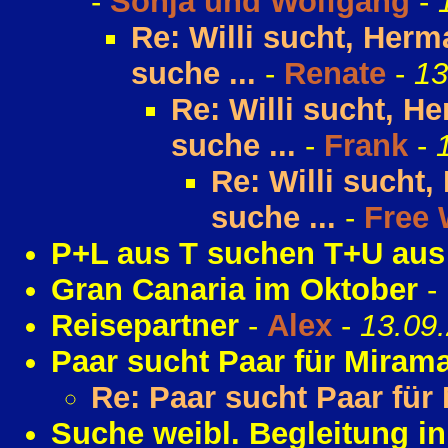
-
Sonja und Wolfgang
-
Re: Willi sucht, Herm
suche ...
-
Renate
-
13
Re: Willi sucht, He
suche ...
-
Frank
-
Re: Willi sucht,
suche ...
-
Free 
P+L aus T suchen T+U aus
Gran Canaria im Oktober
-
Reisepartner
-
Alex
-
13.09
Paar sucht Paar für Miram
Re: Paar sucht Paar für
Suche weibl. Begleitung i