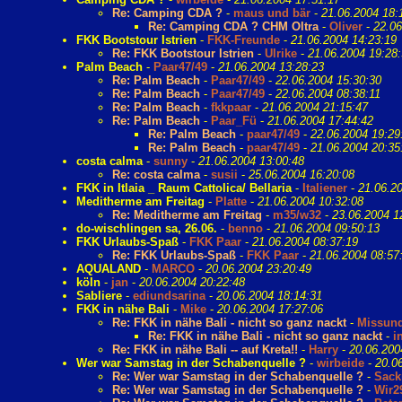
Re: Camping CDA ?
-
maus und bär
-
21.06.2004 18:
Re: Camping CDA ? CHM Oltra
-
Oliver
-
22.06
FKK Bootstour Istrien
-
FKK-Freunde
-
21.06.2004 14:23:19
Re: FKK Bootstour Istrien
-
Ulrike
-
21.06.2004 19:28
Palm Beach
-
Paar47/49
-
21.06.2004 13:28:23
Re: Palm Beach
-
Paar47/49
-
22.06.2004 15:30:30
Re: Palm Beach
-
Paar47/49
-
22.06.2004 08:38:11
Re: Palm Beach
-
fkkpaar
-
21.06.2004 21:15:47
Re: Palm Beach
-
Paar_Fü
-
21.06.2004 17:44:42
Re: Palm Beach
-
paar47/49
-
22.06.2004 19:29
Re: Palm Beach
-
paar47/49
-
21.06.2004 20:35
costa calma
-
sunny
-
21.06.2004 13:00:48
Re: costa calma
-
susii
-
25.06.2004 16:20:08
FKK in Itlaia _ Raum Cattolica/ Bellaria
-
Italiener
-
21.06.2
Meditherme am Freitag
-
Platte
-
21.06.2004 10:32:08
Re: Meditherme am Freitag
-
m35/w32
-
23.06.2004 1
do-wischlingen sa, 26.06.
-
benno
-
21.06.2004 09:50:13
FKK Urlaubs-Spaß
-
FKK Paar
-
21.06.2004 08:37:19
Re: FKK Urlaubs-Spaß
-
FKK Paar
-
21.06.2004 08:57
AQUALAND
-
MARCO
-
20.06.2004 23:20:49
köln
-
jan
-
20.06.2004 20:22:48
Sabliere
-
ediundsarina
-
20.06.2004 18:14:31
FKK in nähe Bali
-
Mike
-
20.06.2004 17:27:06
Re: FKK in nähe Bali - nicht so ganz nackt
-
Missun
Re: FKK in nähe Bali - nicht so ganz nackt
-
i
Re: FKK in nähe Bali -- auf Kreta!!
-
Harry
-
20.06.200
Wer war Samstag in der Schabenquelle ?
-
wirbeide
-
20.0
Re: Wer war Samstag in der Schabenquelle ?
-
Sack
Re: Wer war Samstag in der Schabenquelle ?
-
Wir2