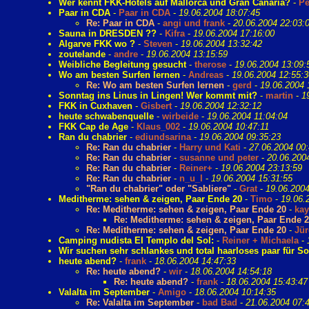
Wer kennt FKK-Hotels auf Mallorca und Gran Canaria?
-
Pe
Paar in CDA
-
Paar in CDA
-
19.06.2004 18:07:45
Re: Paar in CDA
-
angi und frank
-
20.06.2004 22:03:
Sauna in DRESDEN ??
-
Kifra
-
19.06.2004 17:16:00
Algarve FKK wo ?
-
Steven
-
19.06.2004 13:32:42
zoutelande
-
andre
-
19.06.2004 13:15:59
Weibliche Begleitung gesucht
-
therose
-
19.06.2004 13:09:
Wo am besten Surfen lernen
-
Andreas
-
19.06.2004 12:55:3
Re: Wo am besten Surfen lernen
-
gerd
-
19.06.2004 
Sonntag ins Linus in Lingen! Wer kommt mit?
-
martin
-
1
FKK in Cuxhaven
-
Gisbert
-
19.06.2004 12:32:12
heute schwabenquelle
-
wirbeide
-
19.06.2004 11:04:04
FKK Cap de Age
-
Klaus_002
-
19.06.2004 10:47:11
Ran du chabrier
-
ediundsarina
-
19.06.2004 09:35:23
Re: Ran du chabrier
-
Harry und Kati
-
27.06.2004 00:
Re: Ran du chabrier
-
susanne und peter
-
20.06.200
Re: Ran du chabrier
-
Reiner+
-
19.06.2004 23:13:59
Re: Ran du chabrier
-
n_u_l
-
19.06.2004 15:31:55
"Ran du chabrier" oder "Sabliere"
-
Grat
-
19.06.2004
Meditherme: sehen & zeigen, Paar Ende 20
-
Timo
-
19.06.
Re: Meditherme: sehen & zeigen, Paar Ende 20
-
kay
Re: Meditherme: sehen & zeigen, Paar Ende 2
Re: Meditherme: sehen & zeigen, Paar Ende 20
-
Jür
Camping nudista EI Templo del Sol:
-
Reiner + Michaela
-
Wir suchen sehr schlankes und total haarloses paar für S
heute abend?
-
frank
-
18.06.2004 14:47:33
Re: heute abend?
-
wir
-
18.06.2004 14:54:18
Re: heute abend?
-
frank
-
18.06.2004 15:43:47
Valalta im September
-
Amigo
-
18.06.2004 10:14:35
Re: Valalta im September
-
bad Bad
-
21.06.2004 07: