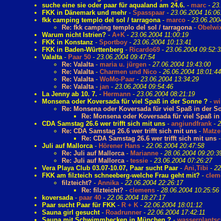
suche eine sie oder paar für aqualand am 24.6.
-
marc
-
23
FKK in Dänemark und mehr
-
Spasspaar
-
23.06.2004 16:06
fkk camping templo del sol / tarragona
-
marco
-
23.06.200
Re: fkk camping templo del sol / tarragona
-
Obelwi
Warum nicht Istrien?
-
A+K
-
23.06.2004 11:00:19
FKK in Konstanz
-
Sportboy
-
23.06.2004 10:13:41
FKK in Baden-Württenberg
-
Ricardo69
-
23.06.2004 09:52:3
Valalta
-
Paar 50
-
23.06.2004 09:47:54
Re: Valalta
-
maria u. jürgen
-
27.06.2004 19:43:00
Re: Valalta
-
Charmen und Nico
-
26.06.2004 18:01:44
Re: Valalta
-
WoMo-Paar
-
23.06.2004 13:34:29
Re: Valalta
-
jan
-
23.06.2004 09:54:46
La Jenny ab 10. 7.
-
Hermann
-
23.06.2004 08:21:19
Monsena oder Koversada für viel Spaß in der Sonne ?
-
wi
Re: Monsena oder Koversada für viel Spaß in der S
Re: Monsena oder Koversada für viel Spaß in
CDA Samstag 26.6 wer trifft sich mit uns
-
angiundfrank
-
2
Re: CDA Samstag 26.6 wer trifft sich mit uns
-
Matze
Re: CDA Samstag 26.6 wer trifft sich mit uns
Juli auf Mallorca
-
Hörener Hans
-
22.06.2004 20:47:58
Re: Juli auf Mallorca
-
Marianne
-
28.06.2004 09:20:3
Re: Juli auf Mallorca
-
tessie
-
23.06.2004 07:26:27
Vera Playa Club 03.07-10.07, Paar sucht Paar
-
Ani,Tibi
-
22
FKK am filzteich schneeberg-welche Frau geht mit?
-
clem
filzteicht?
-
Annika
-
22.06.2004 22:26:17
Re: filzteicht?
-
clemens
-
28.06.2004 10:25:56
koversada
-
paar 40
-
22.06.2004 18:27:17
Paar sucht Paar für FKK
-
R + K
-
22.06.2004 18:01:12
Sauna girl gesucht
-
Roadrunner
-
22.06.2004 17:42:11
Sauna mit Schwimmbecken in München ?
-
wasserplantsc