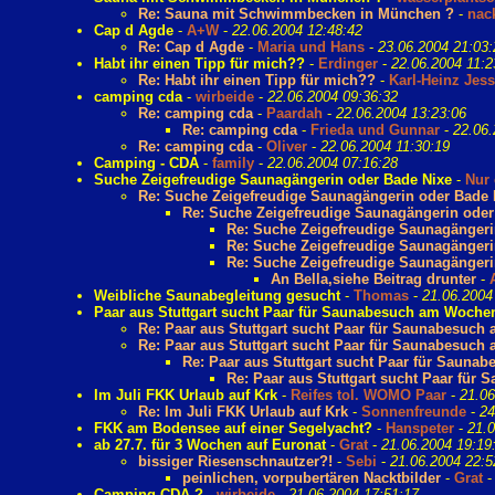
Re: Sauna mit Schwimmbecken in München ?
-
nack
Cap d Agde
-
A+W
-
22.06.2004 12:48:42
Re: Cap d Agde
-
Maria und Hans
-
23.06.2004 21:03:
Habt ihr einen Tipp für mich??
-
Erdinger
-
22.06.2004 11:2
Re: Habt ihr einen Tipp für mich??
-
Karl-Heinz Jes
camping cda
-
wirbeide
-
22.06.2004 09:36:32
Re: camping cda
-
Paardah
-
22.06.2004 13:23:06
Re: camping cda
-
Frieda und Gunnar
-
22.06.
Re: camping cda
-
Oliver
-
22.06.2004 11:30:19
Camping - CDA
-
family
-
22.06.2004 07:16:28
Suche Zeigefreudige Saunagängerin oder Bade Nixe
-
Nur
Re: Suche Zeigefreudige Saunagängerin oder Bade 
Re: Suche Zeigefreudige Saunagängerin oder
Re: Suche Zeigefreudige Saunagängeri
Re: Suche Zeigefreudige Saunagängeri
Re: Suche Zeigefreudige Saunagängeri
An Bella,siehe Beitrag drunter
-
Weibliche Saunabegleitung gesucht
-
Thomas
-
21.06.2004
Paar aus Stuttgart sucht Paar für Saunabesuch am Woche
Re: Paar aus Stuttgart sucht Paar für Saunabesuc
Re: Paar aus Stuttgart sucht Paar für Saunabesuc
Re: Paar aus Stuttgart sucht Paar für Saun
Re: Paar aus Stuttgart sucht Paar fü
Im Juli FKK Urlaub auf Krk
-
Reifes tol. WOMO Paar
-
21.06
Re: Im Juli FKK Urlaub auf Krk
-
Sonnenfreunde
-
24
FKK am Bodensee auf einer Segelyacht?
-
Hanspeter
-
21.0
ab 27.7. für 3 Wochen auf Euronat
-
Grat
-
21.06.2004 19:19
bissiger Riesenschnautzer?!
-
Sebi
-
21.06.2004 22:5
peinlichen, vorpubertären Nacktbilder
-
Grat
Camping CDA ?
-
wirbeide
-
21.06.2004 17:51:17