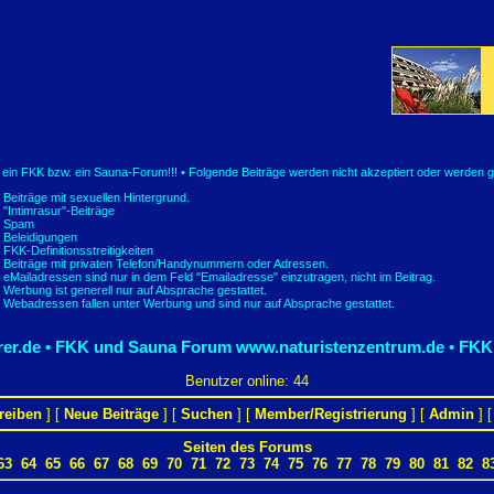
t ein FKK bzw. ein Sauna-Forum!!! • Folgende Beiträge werden nicht akzeptiert oder werden g
Beiträge mit sexuellen Hintergrund.
"Intimrasur"-Beiträge
Spam
Beleidigungen
FKK-Definitionsstreitigkeiten
Beiträge mit privaten Telefon/Handynummern oder Adressen.
eMailadressen sind nur in dem Feld "Emailadresse" einzutragen, nicht im Beitrag.
Werbung ist generell nur auf Absprache gestattet.
Webadressen fallen unter Werbung und sind nur auf Absprache gestattet.
er.de • FKK und Sauna Forum
www.naturistenzentrum.de • FKK
Benutzer online: 44
reiben
] [
Neue Beiträge
] [
Suchen
] [
Member/Registrierung
] [
Admin
] 
Seiten des Forums
63
64
65
66
67
68
69
70
71
72
73
74
75
76
77
78
79
80
81
82
8