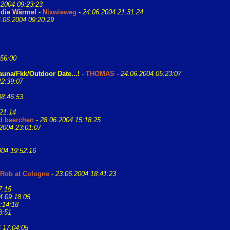
.2004 09:23:23
n die Wärme!
-
Nixwieweg
-
24.06.2004 21:31:24
.06.2004 09:20:29
:56:00
a/Fkk/Outdoor Date...!
-
THOMAS
-
24.06.2004 05:23:07
22:39:07
08:46:53
21:14
d baerchen
-
28.06.2004 15:18:25
2004 23:01:07
004 19:52:16
Rob at Cologne
-
23.06.2004 18:41:23
7:15
4 09:18:05
:14:18
8:51
 17:04:05