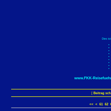
Dies is
www.FKK-Reisefuehr
[
Beitrag sch
<<
<
61
62