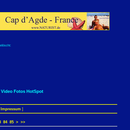
elöscht:
 Video Fotos HotSpot
[
Impressum
]
3
84
85
>
>>