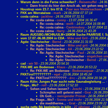
Warum denn in die Ferne schweifen?
-
Reisemuffel
-
24.06
Dann frierst du hier den Arsch ab, wir gehen weg i
Houstrup vom 23.7. bis 07.8.
-
Paar aus Niedersachsen
-
24
FKK am Werratalsee
-
mark
-
24.06.2004 07:37:14
costa calma
-
jackline
-
24.06.2004 07:31:51
Re: costa calma
-
conny
-
13.07.2004 16:36:47
Re: costa calma
-
wolfi
-
14.07.2004 16:08:46
Re: costa calma
-
Centrinoboy
-
14.07.2004 11
Re: costa calma
-
Harry
-
24.06.2004 21:43:28
Raum AUGSBG:/MCHN;/ULM+100KM Suche PAAR/SIE f. Saun
vom 17.07.-06.08.2004 in CDA
-
Mike und Grit
-
23.06.2004 
Agde: Stechviecher
-
Bernd
-
23.06.2004 21:31:00
Re: Agde: Stechviecher
-
Mike und grit
-
24.06.2004 
Re: Agde: Stechviecher
-
AA
-
23.06.2004 23:22:52
Re: Agde: Stechviecher
-
Paul
-
24.06.2004 10:
Re: Agde: Stechviecher
-
engelchen un
Re: Agde: Stechviecher
-
Bernd
-
27.06.
cad
-
wir 50
-
23.06.2004 20:54:16
FKK-WE am Bodensee
-
Klaus
-
23.06.2004 20:53:22
Re: FKK-WE am Bodensee
-
Bodenseepaar
-
27.06.2
FKKTirol?????????
-
egal
-
23.06.2004 18:45:24
Re: FKKTirol?????????
-
d+c
-
23.06.2004 20:34:28
Raum Köln: Junges Paar sucht nette Saunabegleitung ...
-
Frage...Wo?
-
rolf
-
23.06.2004 17:52:10
Sehen und Sehen lassen?
-
Joschi
-
23.06.2004 23:4
Schimpfen will gelernt sein!
-
Grat
-
26.06.200
Oh Gott...
-
swingender Primat
-
24.06.2004 07
Re: Frage...Wo?
-
Sonne und mehr
-
23.06.2004 21:5
die meditherme...
-
Grat
-
23.06.2004 23:09:22
suche nette fkk begleiterin in köln
-
27 jähriger
-
23.06.2004