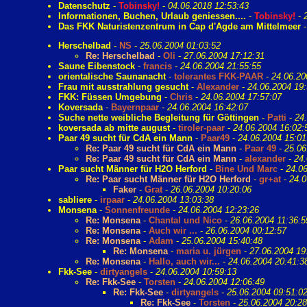
Datenschutz
-
Tobinsky!
-
04.06.2018 12:53:43
Informationen, Buchen, Urlaub geniessen....
-
Tobinsky!
-
Das FKK Naturistenzentrum in Cap d'Agde am Mittelmeer
Herschelbad
-
NS
-
25.06.2004 01:03:52
Re: Herschelbad
-
Oli
-
27.06.2004 17:12:31
Saune Eibenstock
-
francis
-
24.06.2004 21:55:55
orientalische Saunanacht
-
tolerantes FKK-PAAR
-
24.06.20
Frau mit ausstrahlung gesucht
-
Alexander
-
24.06.2004 19:
FKK: Füssen Umgebung
-
Chris
-
24.06.2004 17:57:07
Koversada
-
Bayernpaar
-
24.06.2004 16:42:07
Suche nette weibliche Begleitung für Göttingen
-
Patti
-
24
koversada ab mitte august
-
tiroler-paar
-
24.06.2004 16:02:
Paar 49 sucht für CdA ein Mann
-
Paar49
-
24.06.2004 15:01
Re: Paar 49 sucht für CdA ein Mann
-
Paar 49
-
25.06
Re: Paar 49 sucht für CdA ein Mann
-
alexander
-
24.
Paar sucht Männer für H2O Herford
-
Bine Und Marc
-
24.06
Re: Paar sucht Männer für H2O Herford
-
gr+at
-
24.0
Faker
-
Grat
-
26.06.2004 10:20:06
sabliere
-
irpaar
-
24.06.2004 13:03:38
Monsena
-
Sonnenfreunde
-
24.06.2004 12:23:26
Re: Monsena
-
Chantal und Nico
-
26.06.2004 11:36:5
Re: Monsena
-
Auch wir ...
-
26.06.2004 00:12:57
Re: Monsena
-
Adam
-
25.06.2004 15:40:48
Re: Monsena
-
maria u. jürgen
-
27.06.2004 19
Re: Monsena
-
Hallo, auch wir...
-
24.06.2004 20:41:3
Fkk-See
-
dirtyangels
-
24.06.2004 10:59:13
Re: Fkk-See
-
Torsten
-
24.06.2004 12:06:49
Re: Fkk-See
-
dirtyangels
-
25.06.2004 09:51:0
Re: Fkk-See
-
Torsten
-
25.06.2004 20:28