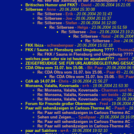
Re: Wer war Samstag in der Schabenquelle ?
-
Pete
Britisches Humor und FKK?
-
David
-
20.06.2004 16:21:05
Silbersee
-
Anne
-
20.06.2004 15:30:08
Re: Silbersee
-
Erik
-
20.06.2004 20:31:43
Re: Silbersee
-
Joe
-
20.06.2004 20:16:37
Re: Silbersee
-
Stefan
-
20.06.2004 16:12:00
Re: Silbersee
-
Helga
-
23.06.2004 16:51:59
Re: Silbersee
-
Joe
-
23.06.2004 23:19:2
Re: Silbersee
-
Natal
-
24.06.2004
Re: Silbersee
-
Joe
-
24.06
FKK Ibiza
-
schwabenpaar
-
20.06.2004 15:02:18
FKK / Sauna in Flensburg und Umgebung ????
-
Thomas
Re: FKK / Sauna in Flensburg und Umgebung ????
welches paar oder sie ist heute im aqualand???
-
qwert
-
2
ZEIGEFREUDIGE SIE FÜR URLAUBSBEGLEITUNG GESU
CDA Oltra vom 31.07. bis 15.08.
-
Bit_Paar
-
20.06.2004 06:
Re: CDA Oltra vom 31.07. bis 15.08.
-
Paar 49
-
21.06
Re: CDA Oltra vom 31.07. bis 15.08.
-
Bit_Paar
CdA ab 14.07.04
-
Chris
-
19.06.2004 21:56:27
Monsena, Valalta, Koversada
-
s+h
-
19.06.2004 21:53:30
Re: Monsena, Valalta, Koversada
-
Charmen und Nic
Re: Monsena, Valalta, Koversada
-
wir beide
-
22.06.
Re: Monsena, Valalta, Koversada
-
amigo
-
20.06.200
Forum für Freunde großer Oberweiten
-
Fred
-
19.06.2004 2
Paar will sehen&zeigen in Carlous-Therme AC
-
Paarli
-
19
Re: Paar will sehen&zeigen in Carlous-Therme AC
-
Sehen und Zeigen...
-
Spaßpaar
-
20.06.2004 19:16:0
Re: Paar will sehen&zeigen in Carlous-Therme AC
-
Re: Paar will sehen&zeigen in Carlous-Therme AC
-
paar auf Sabliere
-
w+A
-
19.06.2004 19:02:10