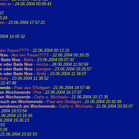
ter er
-
24.06.2004 00:09:41
27
3:24
sen
-
23.06.2004 17:57:21
2004 16:05:32
 ein Traum????
-
22.06.2004 00:13:15
Nixe
-
Nur ein Traum????
-
22.06.2004 00:18:25
 Bade Nixe
-
Bella
-
23.06.2004 09:07:32
n oder Bade Nixe
-
micha
-
28.06.2004 11:50:59
n oder Bade Nixe
-
juergen
-
23.06.2004 19:25:57
n oder Bade Nixe
-
Andy
-
23.06.2004 11:36:07
Andy
-
23.06.2004 11:38:52
 21:47:48
nende
-
Paar aus STuttgart
-
21.06.2004 19:57:48
h am Wochenende
-
Pee
-
22.06.2004 16:17:07
h am Wochenende
-
Carlo u. Michaela
-
21.06.2004 20:17:35
abesuch am Wochenende
-
Paar aus Stuttgart
-
21.06.2004 20:42:49
r Saunabesuch am Wochenende
-
Carlo u. Michaela
-
21.06.2004 20:50:07
.2004 19:53:54
.06.2004 13:16:56
6.2004 19:26:13
:53
2:29
-
21.06.2004 23:02:53